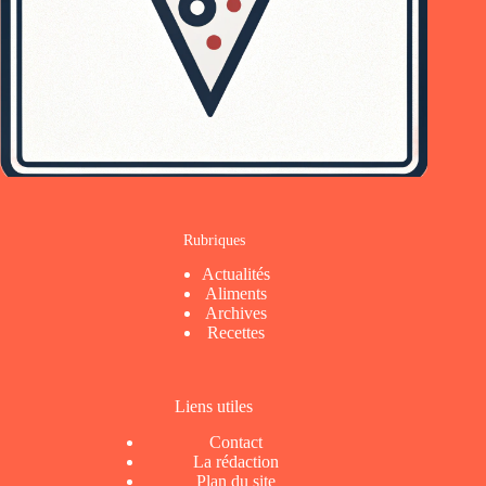
Rubriques
Actualités
Aliments
Archives
Recettes
Liens utiles
Contact
La rédaction
Plan du site